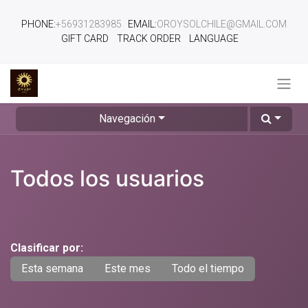
PHONE:
+56931283985
EMAIL:
OROYSOLCHILE@GMAIL.COM
GIFT CARD
TRACK ORDER
LANGUAGE
Navegación
Todos los usuarios
Clasificar por:
Esta semana
Este mes
Todo el tiempo