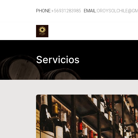
PHONE:
+56931283985
EMAIL:
OROYSOLCHILE@GM
TIENDA
EVENTOS
CURSOS
SE
Servicios