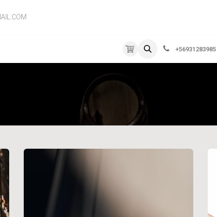
AIL.COM
RVICIOS
EMPRESA
CONTÁCTENOS
+56931283985