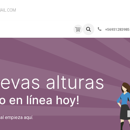
AIL.COM
RVICIOS
EMPRESA
CONTÁCTENOS
+56931283985
evas alturas
o en línea hoy!
al empieza aquí.