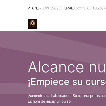
PHONE:
+56931283985
EMAIL:
OROYSOLCHILE@GM
TIENDA
EVENTOS
CURSOS
SE
Alcance nu
¡Empiece su curs
¡Aumente sus habilidades! Su carrera profesion
Es hora de iniciar un curso.