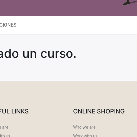
ACIONES
ado un curso.
FUL LINKS
ONLINE SHOPING
 are
Who we are
ith us
Work with us